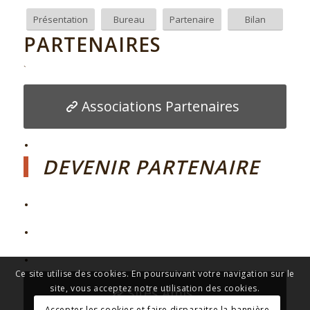
Présentation
Bureau
Partenaire
Bilan
PARTENAIRES
`
Associations Partenaires
.
DEVENIR PARTENAIRE
.
.
.
Ce site utilise des cookies. En poursuivant votre navigation sur le
site, vous acceptez notre utilisation des cookies.
Sites Amis
Accepter les cookies et faire disparaitre la bannière