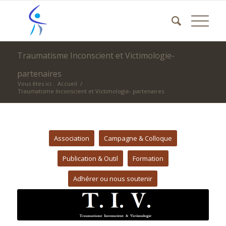
Traumatisme Inconscient et Victimologie-
partenaires
Vous êtes ici :
Accueil
/
Traumatisme Inconscient et Victimologie- partenaires
Association
Campagne & Colloque
Publication & Outil
Formation
Adhérer ou nous soutenir